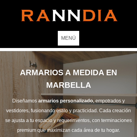
MENÚ
ARMARIOS A MEDIDA EN
MARBELLA
Diseñamos
armarios personalizado,
empotrados y
vestidores, fusionando estilo y practicidad. Cada creación
se ajusta a tu espacio y requerimientos, con terminaciones
premium que maximizan cada área de tu hogar.